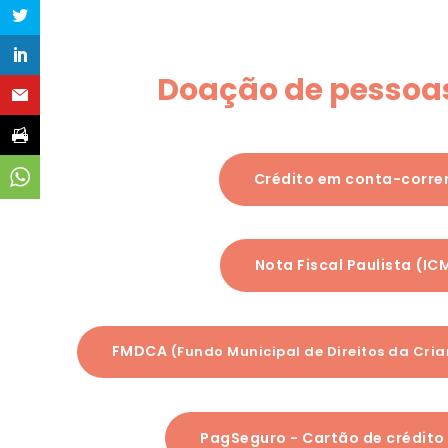
Doação de pessoas
Crédito em conta-corre
Nota Fiscal Paulista (IC
FMDCA
(Fundo Municipal de Direitos da Cri
PagSeguro - Cartão de crédito