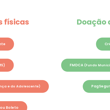
 físicas
Doação d
nte
Cr
MS)
FMDCA
(Fundo Munici
PagSeguro
ança e do Adolescente)
 ou Boleto